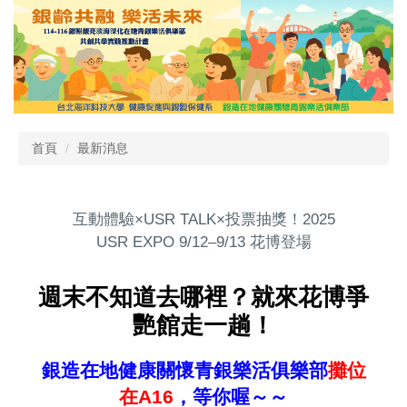
跳
到
主
要
內
容
區
首頁
最新消息
互動體驗×USR TALK×投票抽獎！2025
USR EXPO 9/12–9/13 花博登場
週末不知道去哪裡？就來花博爭
艷館走一趟！
銀造在地健康關懷青銀樂活俱樂部
攤位
在A16
，等你喔～～