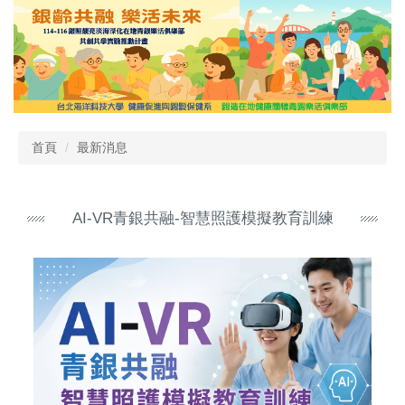
跳
到
主
要
內
容
區
首頁
最新消息
AI-VR青銀共融-智慧照護模擬教育訓練